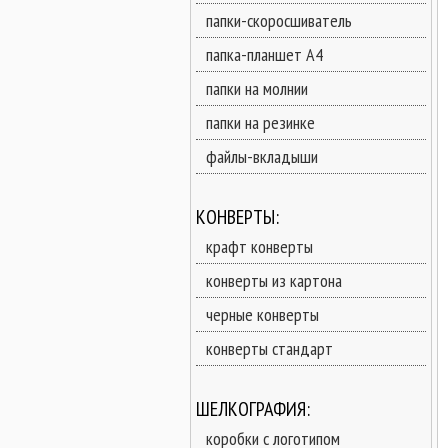
папки-скоросшиватель
папка-планшет А4
папки на молнии
папки на резинке
файлы-вкладыши
КОНВЕРТЫ:
крафт конверты
конверты из картона
черные конверты
конверты стандарт
ШЕЛКОГРАФИЯ:
коробки с логотипом