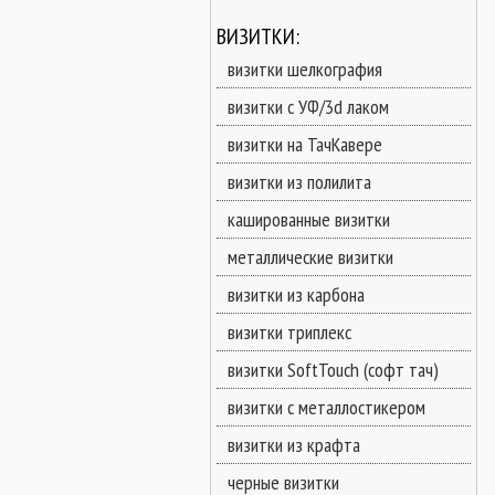
ВИЗИТКИ:
визитки шелкография
визитки с УФ/3d лаком
визитки на ТачКавере
визитки из полилита
кашированные визитки
металлические визитки
визитки из карбона
визитки триплекс
визитки SoftTouch (софт тач)
визитки с металлостикером
визитки из крафта
черные визитки