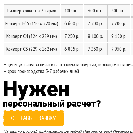
Размер конверта / тираж
100 шт.
300 шт.
500 шт.
Конверт Е65 (110 x 220 мм)
6 600 р.
7 200 р.
7 700 р.
Конверт С4 (324 x 229 мм)
7 250 р.
8 100 р.
9 150 р.
Конверт С5 (229 x 162 мм)
6 825 р.
7 350 р.
7 950 р.
— цены указаны за печать на готовых конвертах, полноцветная печ
— срок производства 5-7 рабочих дней
Нужен
персональный расчет?
ОТПРАВЬТЕ ЗАЯВКУ
Не нашли нужной информации на сайте? Напишите нам! Ответим на