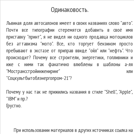
Одинаковость.
Львиная доля автосалонов имеет в своих названиях слово "авто".
Почти все типографии стеремятся добавить в своё имя
приставку "принт", я не видел ни одного продавца мотоциклов
без аттавизма "мото". Все, кто торгует бензином просто
пребывают в экстазе от приправ ввиде "ойл" или "нефть". Что
происходит? Почему все строители, энергетики, топливники и
иже с ними так фанатично влюблены в шаблоны а-ля
"Мострансстройинжениринг" или
"Соцкультбытоблэнергопром-21"?
Почему у нас так не прижились названия в стиле "Shell", "Apple",
"IBM" и пр.?
Грустно.
При использовании материалов в других источниках ссылка на