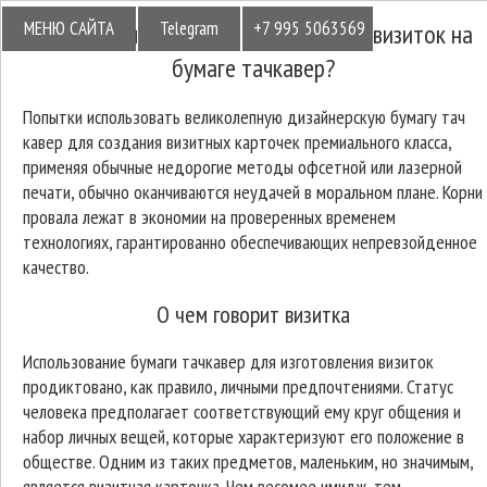
МЕНЮ САЙТА
Telegram
+7 995 5063569
Из чего складывается высокая цена визиток на
бумаге тачкавер?
Попытки использовать великолепную дизайнерскую бумагу тач
кавер для создания визитных карточек премиального класса,
применяя обычные недорогие методы офсетной или лазерной
печати, обычно оканчиваются неудачей в моральном плане. Корни
провала лежат в экономии на проверенных временем
технологиях, гарантированно обеспечивающих непревзойденное
качество.
О чем говорит визитка
Использование бумаги тачкавер для изготовления визиток
продиктовано, как правило, личными предпочтениями. Статус
человека предполагает соответствующий ему круг общения и
набор личных вещей, которые характеризуют его положение в
обществе. Одним из таких предметов, маленьким, но значимым,
является визитная карточка. Чем весомее имидж, тем