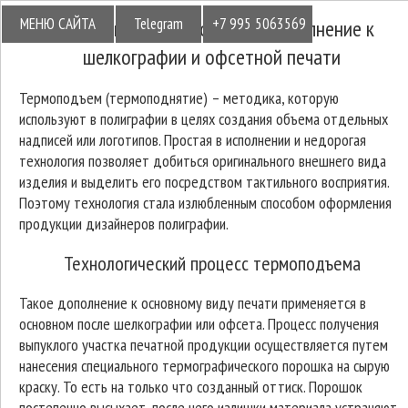
МЕНЮ САЙТА
Telegram
+7 995 5063569
Технология термоподъем – дополнение к
шелкографии и офсетной печати
Термоподъем (термоподнятие) – методика, которую
используют в полиграфии в целях создания объема отдельных
надписей или логотипов. Простая в исполнении и недорогая
технология позволяет добиться оригинального внешнего вида
изделия и выделить его посредством тактильного восприятия.
Поэтому технология стала излюбленным способом оформления
продукции дизайнеров полиграфии.
Технологический процесс термоподъема
Такое дополнение к основному виду печати применяется в
основном после шелкографии или офсета. Процесс получения
выпуклого участка печатной продукции осуществляется путем
нанесения специального термографического порошка на сырую
краску. То есть на только что созданный оттиск. Порошок
постепенно высыхает, после чего излишки материала устраняют